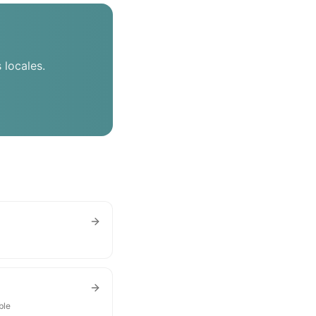
 locales.
ble