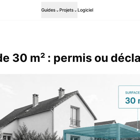
Guides
⌄
Projets
⌄
Logiciel
e 30 m² : permis ou décla