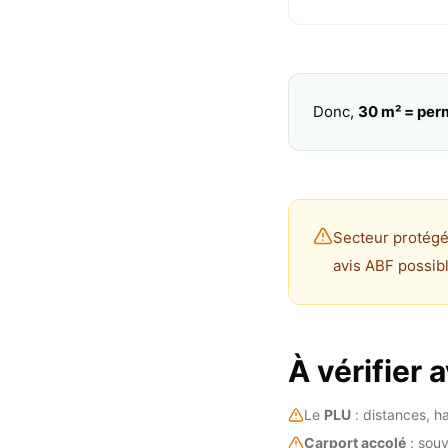
Donc,
30 m² = perm
Secteur protégé 
avis ABF possib
À vérifier
Le
PLU
: distances, ha
Carport accolé
: sou