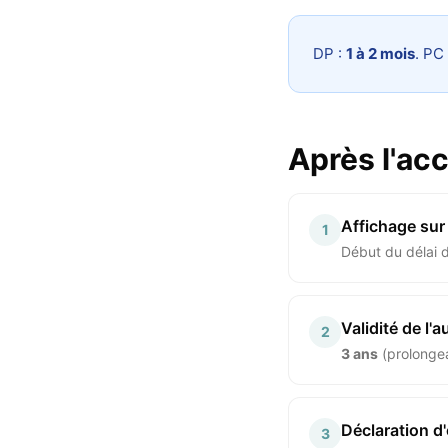
DP :
1 à 2 mois
. PC
Après l'ac
Affichage sur 
1
Début du délai d
Validité de l'a
2
3 ans
(prolongea
Déclaration d
3