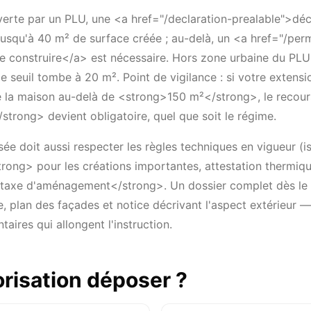
erte par un PLU, une <a href="/declaration-prealable">déc
 jusqu'à 40 m² de surface créée ; au-delà, un <a href="/per
e construire</a> est nécessaire. Hors zone urbaine du PL
 seuil tombe à 20 m². Point de vigilance : si votre extensi
e la maison au-delà de <strong>150 m²</strong>, le recour
strong> devient obligatoire, quel que soit le régime.
ée doit aussi respecter les règles techniques en vigueur (is
ng> pour les créations importantes, attestation thermique
taxe d'aménagement</strong>. Un dossier complet dès le
, plan des façades et notice décrivant l'aspect extérieur 
ires qui allongent l'instruction.
orisation déposer ?