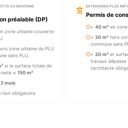
ETITE OU MOYENNE
EXTENSIONS PLUS IMP
Permis de cons
on préalable (DP)
>
40 m²
en zone
n zone urbaine couverte
>
20 m²
hors zon
LU
commune sans P
ors zone urbaine du PLU
>
20 m²
et surfa
ne sans PLU,
travaux dépasse
m²
si la surface totale de
(architecte oblig
 reste ≤
150 m²
à 2 mois
e non obligatoire