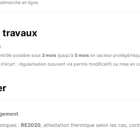
démarche en ligne.
s travaux
).
ntrôle possible sous
3 mois
(jusqu'à
5 mois
en secteur protégé/risqu
d'écart : régularisation (souvent via permis modificatif) ou mise en c
er
agement
.
hniques :
RE2020
, attestation thermique selon les cas, cont