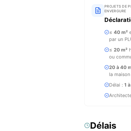
PROJETS DE P
ENVERGURE
Déclarati
≤
40 m²
e
par un P
≤
20 m²
h
ou commu
20 à 40 
la maison
Délai :
1 
Architect
Délais