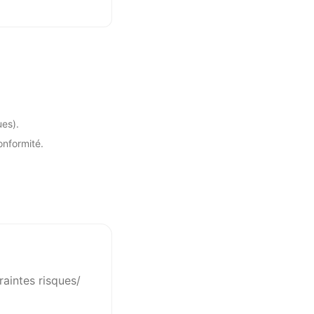
es).
onformité.
raintes risques/