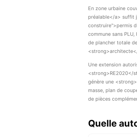
En zone urbaine couv
préalable</a> suffit
construire">permis d
commune sans PLU, le
de plancher totale d
<strong>architecte</
Une extension autoris
<strong>RE2020</stro
génère une <strong>
masse, plan de coupe
de pièces complémenta
Quelle aut