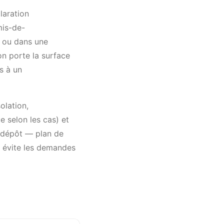
laration
mis-de-
U ou dans une
on porte la surface
s à un
olation,
 selon les cas) et
 dépôt — plan de
— évite les demandes