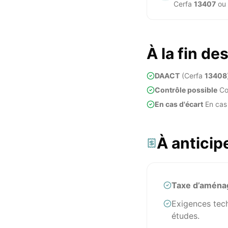
Cerfa
13407
ou 
À la fin de
DAACT
(Cerfa
13408
Contrôle possible
Co
En cas d'écart
En cas 
À anticip
Taxe d’amén
Exigences tec
études.