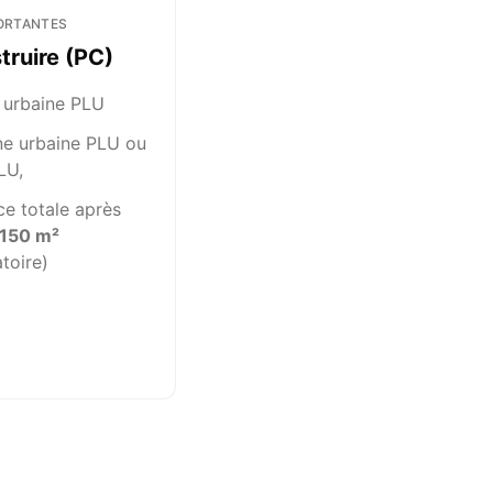
ORTANTES
truire (PC)
 urbaine PLU
e urbaine PLU ou
LU,
ce totale après
150 m²
atoire)